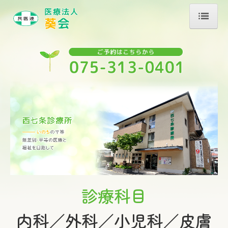
HOME
西七条診療所案内
所長挨拶
在宅診療
予防接種のご案内
介護保険事業「こもれび」
訪問看護ステーションこもれび
訪問介護ステーションこもれび
診療科目
デイサービス「こもれび」
デイサービスレクリエーション
内科／外科／小児科／皮膚