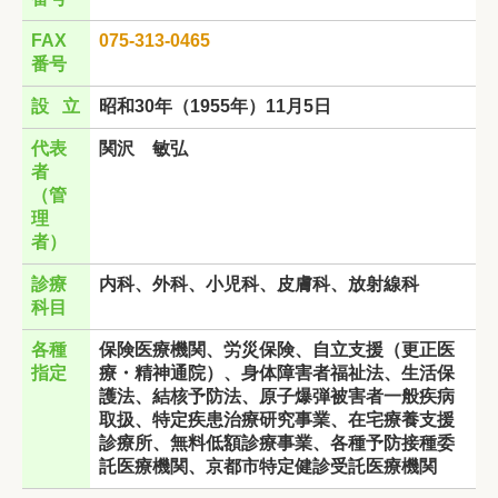
FAX
075-313-0465
番号
設 立
昭和30年（1955年）11月5日
代表
関沢 敏弘
者
（管
理
者）
診療
内科、外科、小児科、皮膚科、放射線科
科目
各種
保険医療機関、労災保険、自立支援（更正医
指定
療・精神通院）、身体障害者福祉法、生活保
護法、結核予防法、原子爆弾被害者一般疾病
取扱、特定疾患治療研究事業、在宅療養支援
診療所、無料低額診療事業、各種予防接種委
託医療機関、京都市特定健診受託医療機関