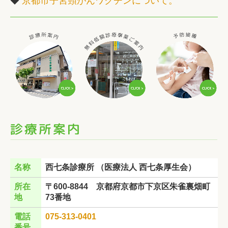
◆
京都市子宮頸がんワクチンについて。
名称
西七条診療所 （医療法人 西七条厚生会）
所在
〒600-8844 京都府京都市下京区朱雀裏畑町
地
73番地
電話
075-313-0401
番号